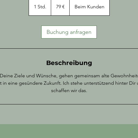
Euro
1 Std.
1
79 €
Beim Kunden
S
t
d
Buchung anfragen
Beschreibung
 Deine Ziele und Wünsche, gehen gemeinsam alte Gewohnheit
ritt in eine gesündere Zukunft. Ich stehe unterstützend hinter D