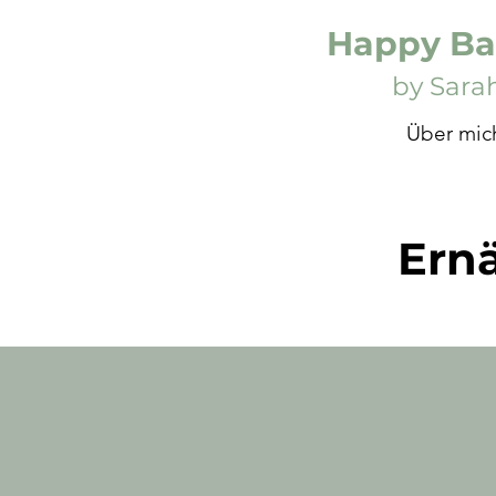
Happy Ba
by Sara
Über mic
Ern