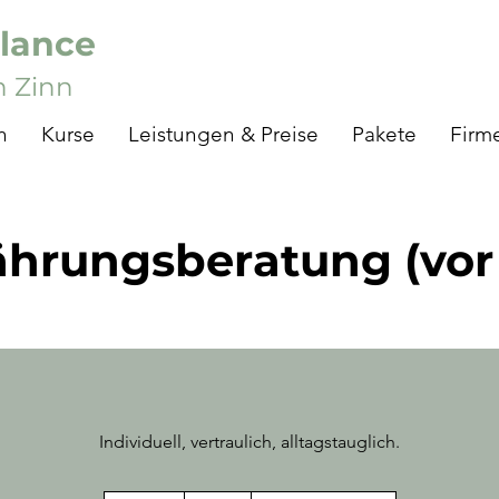
lance
h Zinn
h
Kurse
Leistungen & Preise
Pakete
Firm
ährungsberatung (vor 
Individuell, vertraulich, alltagstauglich.
79